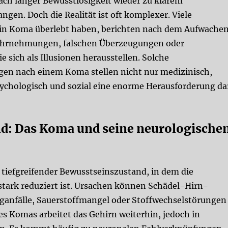
ach langer Bewusstlosigkeit wieder zu klarem
ngen. Doch die Realität ist oft komplexer. Viele
in Koma überlebt haben, berichten nach dem Aufwache
ahrnehmungen, falschen Überzeugungen oder
e sich als Illusionen herausstellen. Solche
gen nach einem Koma
stellen nicht nur medizinisch,
ychologisch und sozial eine enorme Herausforderung da
d: Das Koma und seine neurologische
 tiefgreifender Bewusstseinszustand, in dem die
stark reduziert ist. Ursachen können
Schädel-Hirn-
ganfälle
,
Sauerstoffmangel
oder
Stoffwechselstörungen
s Komas arbeitet das Gehirn weiterhin, jedoch in