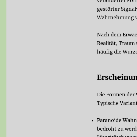
veränderter For
gestörter Signal
Wahrnehmung vo
Nach dem Erwach
Realität, Traum
häufig die Wurz
Erscheinu
Die Formen der 
Typische Varian
Paranoide Wahn
bedroht zu werd