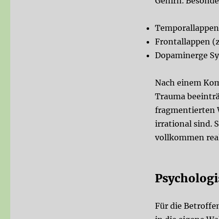
Gehirn. Besonder
Temporallappen
Frontallappen
(z
Dopaminerge S
Nach einem Koma
Trauma beeinträ
fragmentierten 
irrational sind.
vollkommen real
Psychologi
Für die Betroff