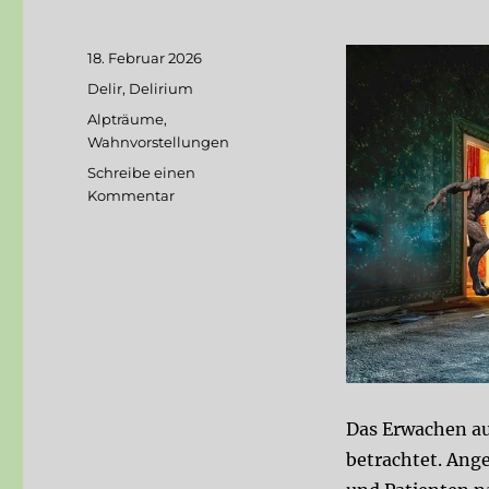
Veröffentlicht
18. Februar 2026
am
Kategorien
Delir
,
Delirium
Schlagwörter
Alpträume
,
Wahnvorstellungen
Schreibe einen
zu
Kommentar
Wahnvorstellungen
–
neutral
betrachtet,
wenn
man
aus
dem
Koma
erwacht
Das Erwachen au
betrachtet. Ang