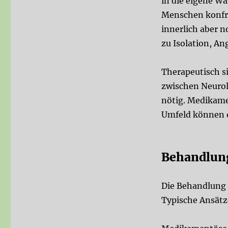
in die eigene W
Menschen konfro
innerlich aber n
zu Isolation, A
Therapeutisch s
zwischen
Neurol
nötig. Medikamen
Umfeld können 
Behandlun
Die Behandlung 
Typische Ansätz