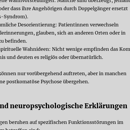
gene Wahnvorstellungen:
Manche sind überzeugt, jeman
 oder dass ihre Angehörigen durch Doppelgänger ersetzt
s-Syndrom).
äumliche Desorientierung:
Patientinnen verwechseln
erinnerungen, glauben, sich an anderen Orten oder in
zu befinden.
spirituelle Wahnideen:
Nicht wenige empfinden das Ko
is und deuten es religiös oder übernatürlich.
können nur vorübergehend auftreten, aber in manchen
ine
postkomatöse Psychose
übergehen.
nd neuropsychologische Erklärungen
en beruhen auf spezifischen Funktionsstörungen im