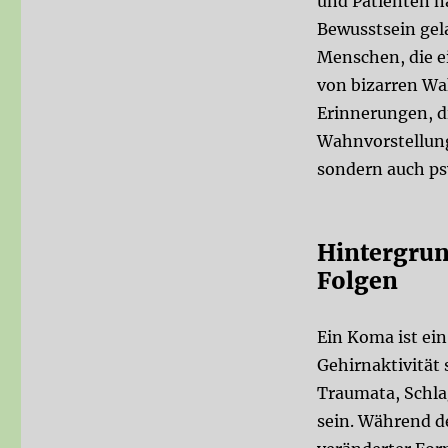
und Patienten n
Bewusstsein gela
Menschen, die e
von bizarren W
Erinnerungen, di
Wahnvorstellun
sondern auch ps
Hintergrun
Folgen
Ein Koma ist ein
Gehirnaktivität 
Traumata
,
Schla
sein. Während de