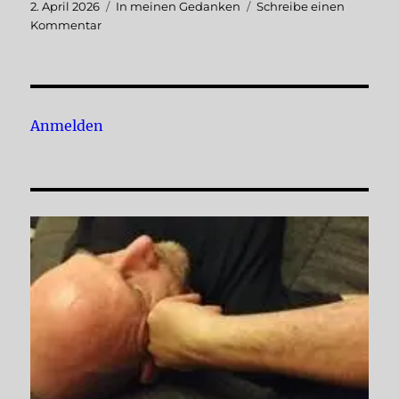
Veröffentlicht
Kategorien
2. April 2026
In meinen Gedanken
Schreibe einen
am
zu
Kommentar
Wieder
sprechen
lernen
nach
einem
Anmelden
Luftröhrenschnitt
–
eine
große
Herausforderung