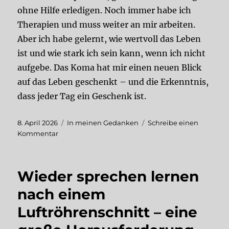
ohne Hilfe erledigen. Noch immer habe ich
Therapien und muss weiter an mir arbeiten.
Aber ich habe gelernt, wie wertvoll das Leben
ist und wie stark ich sein kann, wenn ich nicht
aufgebe. Das Koma hat mir einen neuen Blick
auf das Leben geschenkt – und die Erkenntnis,
dass jeder Tag ein Geschenk ist.
Veröffentlicht
Kategorien
8. April 2026
In meinen Gedanken
Schreibe einen
am
zu
Kommentar
Aus
dem
Koma
Wieder sprechen lernen
erwacht
–
nach einem
Mein
Luftröhrenschnitt – eine
langer
Weg