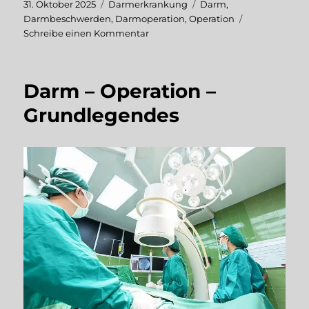
Veröffentlicht
Kategorien
Schlagwörter
31. Oktober 2025
Darmerkrankung
Darm
,
am
Darmbeschwerden
,
Darmoperation
,
Operation
zu
Schreibe einen Kommentar
Darm
–
Operation
Darm – Operation –
–
Vorbereitung
Grundlegendes