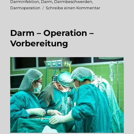
am
Darminfektion
,
Darm
,
Darmbeschwerden
,
zu
Darmoperation
Schreibe einen Kommentar
Darm
–
Operation
Darm – Operation –
Vorbereitung