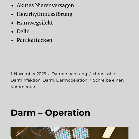
Akutes Nierenversagen
Herzrhythmusstörung
Harnwegsifekt
Delir
Panikattacken
Veröffentlicht
Kategorien
Schlagwörter
1. November 2025
Darmerkrankung
chronische
am
Darminfektion
,
Darm
,
Darmoperation
Schreibe einen
zu
Kommentar
Darm
–
Operation
Darm – Operation
–
Aus
dem
Arztbericht