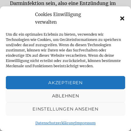
Darminfektion sein, also eine Entzündung im
Darm, die meist durch Bakterien oder Viren
Cookies Einwilligung
entsteht. Zuerst bekam ich nur Schmerzmittel.
verwalten
Die sollten helfen, dass die Bauchschmerzen
Um dir ein optimales Erlebnis zu bieten, verwenden wir
weniger werden. Für ein paar Wochen fühlte ich
Technologien wie Cookies, um Geräteinformationen zu speichern
mich etwas besser, aber die Schmerzen kamen
und/oder darauf zuzugreifen. Wenn du diesen Technologien
zustimmst, können wir Daten wie das Surfverhalten oder
schnell wieder. Das zeigte, dass die Ursache
eindeutige IDs auf dieser Website verarbeiten. Wenn du deine
nicht nur die Schmerzen selbst waren, sondern
Einwillligung nicht erteilst oder zurückziehst, können bestimmte
Merkmale und Funktionen beeinträchtigt werden.
dass etwas im Darm nicht in Ordnung war.
AKZEPTIEREN
Nach zwei Monaten ging ich wieder zum Arzt.
Dieses Mal bekam ich Antibiotika. Ich hoffte,
ABLEHNEN
dass es danach endlich besser wird. Ich nahm
EINSTELLUNGEN ANSEHEN
die Tabletten regelmäßig ein, wie der Arzt es
gesagt hatte. Doch leider half es nicht so gut.
Datenschutzerklärung
Impressum
Die Schmerzen blieben, manchmal waren sie