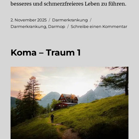
besseres und schmerzfreieres Leben zu führen.
Veröffentlicht
Kategorien
Schlagwörter
2. November 2025
Darmerkrankung
am
zu
Darmerkrankung
,
Darmop
Schreibe einen Kommentar
Explo
Lapa
mit
Koma – Traum 1
Adhäs