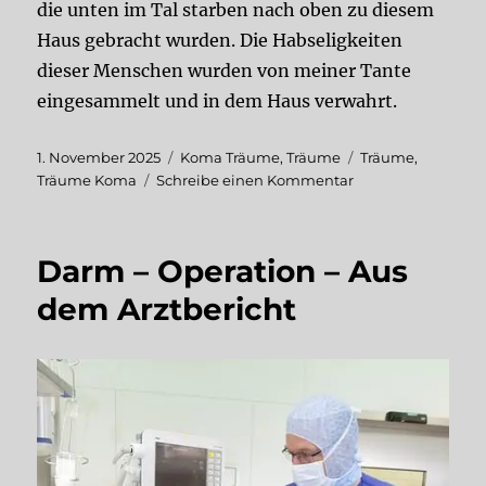
die unten im Tal starben nach oben zu diesem
Haus gebracht wurden. Die Habseligkeiten
dieser Menschen wurden von meiner Tante
eingesammelt und in dem Haus verwahrt.
Veröffentlicht
Kategorien
Schlagwörter
1. November 2025
Koma Träume
,
Träume
Träume
,
am
zu
Träume Koma
Schreibe einen Kommentar
Koma
–
Traum
Darm – Operation – Aus
1
dem Arztbericht